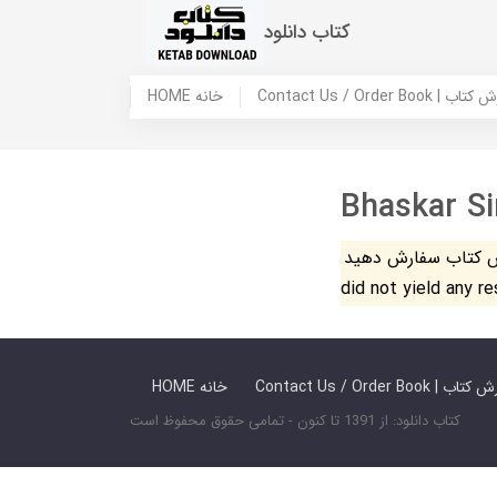
کتاب دانلود
 ما / سفارش کتاب
HOME خانه
Bhaskar S
فارش دهید. The search
did not yield any r
 ما / سفارش کتاب
HOME خانه
کتاب دانلود: از 1391 تا کنون - تمامی حقوق محفوظ است