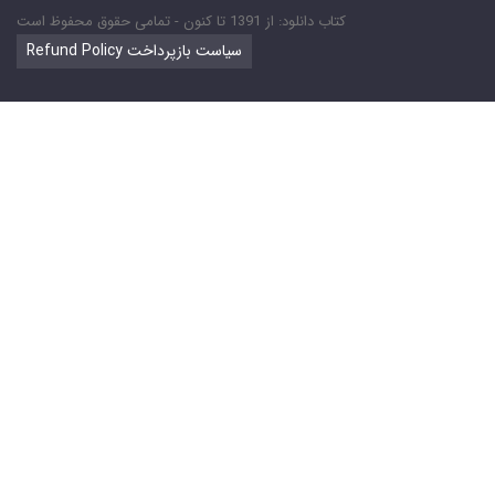
کتاب دانلود: از 1391 تا کنون - تمامی حقوق محفوظ است
Refund Policy سیاست بازپرداخت