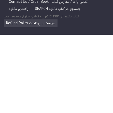
Contact Us / Order Book | تماس با ما / سفارش کتاب
SEARCH جستجو در کتاب دانلود
راهنمای دانلود
کتاب دانلود: از 1391 تا کنون - تمامی حقوق محفوظ است
Refund Policy سیاست بازپرداخت