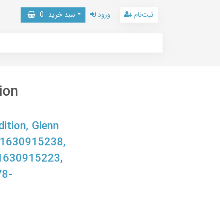
ثبت‌نام
ورود
سبد خرید
0
ion
tion, Glenn
, 1630915238,
1630915223,
78-