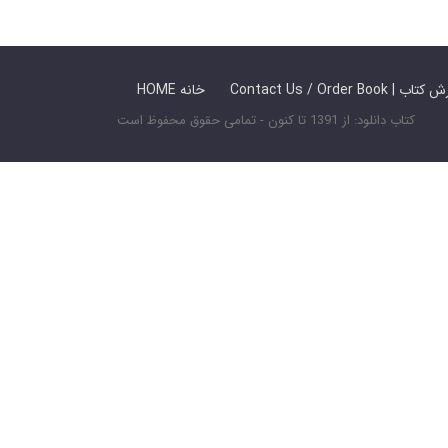
 ما / سفارش کتاب
HOME خانه
کتاب دانلود: از 1391 تا کنون - تمامی حقوق محفوظ است