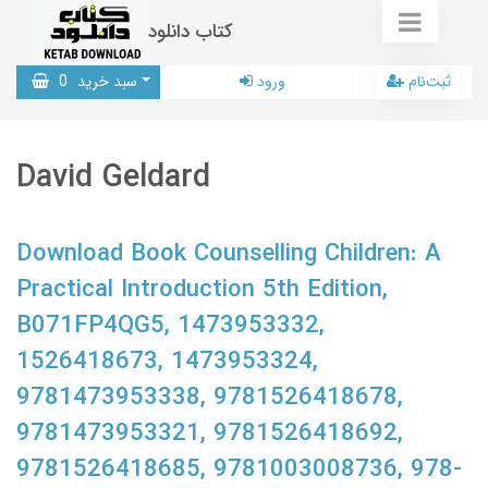
کتاب دانلود
ثبت‌نام
ورود
سبد خرید
0
David Geldard
Download Book Counselling Children: A
Practical Introduction 5th Edition,
B071FP4QG5, 1473953332,
1526418673, 1473953324,
9781473953338, 9781526418678,
9781473953321, 9781526418692,
9781526418685, 9781003008736, 978-