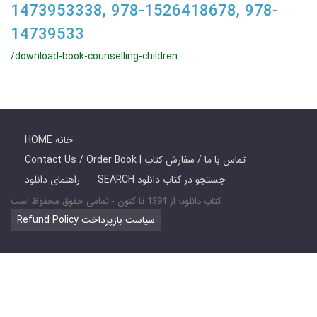
1473953338, 978-1526418678, 978-
14739533
/download-book-counselling-children
HOME خانه
Contact Us / Order Book | تماس با ما / سفارش کتاب
SEARCH جستجو در کتاب دانلود
راهنمای دانلود
کتاب دانلود: از 1391 تا کنون - تمامی حقوق محفوظ است
Refund Policy سیاست بازپرداخت