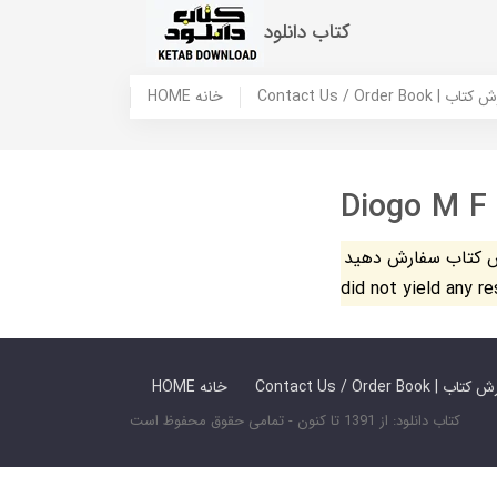
کتاب دانلود
 ما / سفارش کتاب
HOME خانه
Diogo M F
فارش دهید. The search
did not yield any r
 ما / سفارش کتاب
HOME خانه
کتاب دانلود: از 1391 تا کنون - تمامی حقوق محفوظ است