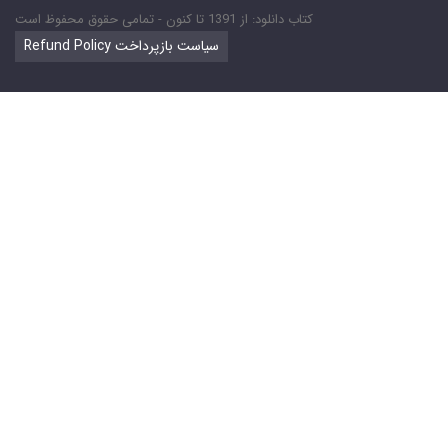
کتاب دانلود: از 1391 تا کنون - تمامی حقوق محفوظ است
Refund Policy سیاست بازپرداخت