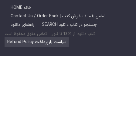
HOME خانه
Contact Us / Order Book | تماس با ما / سفارش کتاب
SEARCH جستجو در کتاب دانلود
راهنمای دانلود
کتاب دانلود: از 1391 تا کنون - تمامی حقوق محفوظ است
Refund Policy سیاست بازپرداخت