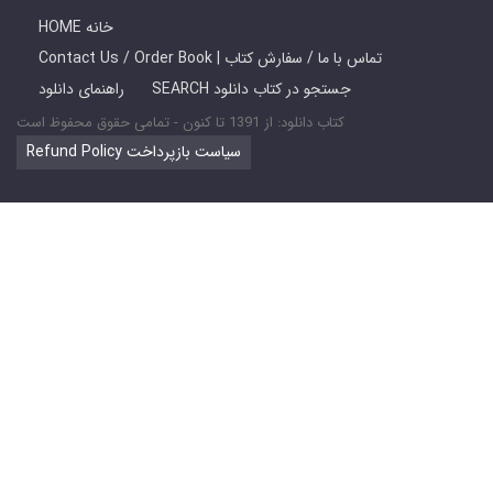
HOME خانه
Contact Us / Order Book | تماس با ما / سفارش کتاب
SEARCH جستجو در کتاب دانلود
راهنمای دانلود
کتاب دانلود: از 1391 تا کنون - تمامی حقوق محفوظ است
Refund Policy سیاست بازپرداخت