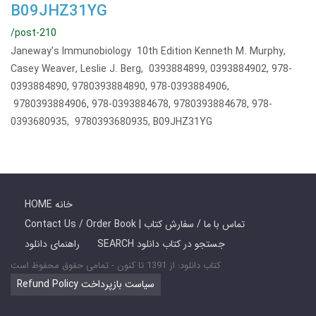
B09JHZ31YG
/post-210
Janeway's Immunobiology 10th Edition Kenneth M. Murphy,
Casey Weaver, Leslie J. Berg, 0393884899, 0393884902, 978-
0393884890, 9780393884890, 978-0393884906,
9780393884906, 978-0393884678, 9780393884678, 978-
0393680935, 9780393680935, B09JHZ31YG
HOME خانه
Contact Us / Order Book | تماس با ما / سفارش کتاب
SEARCH جستجو در کتاب دانلود
راهنمای دانلود
کتاب دانلود: از 1391 تا کنون - تمامی حقوق محفوظ است
Refund Policy سیاست بازپرداخت