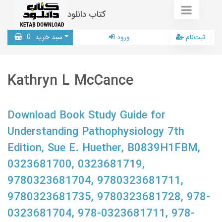
کتاب دانلود
ثبت‌نام
ورود
سبد خرید
0
Kathryn L McCance
Download Book Study Guide for
Understanding Pathophysiology 7th
Edition, Sue E. Huether, B0839H1FBM,
0323681700, 0323681719,
9780323681704, 9780323681711,
9780323681735, 9780323681728, 978-
0323681704, 978-0323681711, 978-