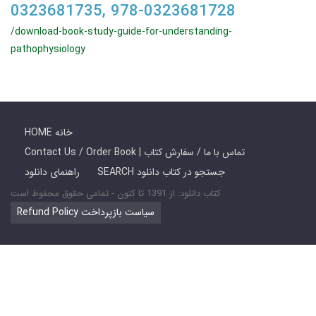
0323681735, 978-0323681728
/download-book-study-guide-for-understanding-
pathophysiology
HOME خانه
Contact Us / Order Book | تماس با ما / سفارش کتاب
SEARCH جستجو در کتاب دانلود
راهنمای دانلود
کتاب دانلود: از 1391 تا کنون - تمامی حقوق محفوظ است
Refund Policy سیاست بازپرداخت