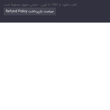
کتاب دانلود: از 1391 تا کنون - تمامی حقوق محفوظ است
Refund Policy سیاست بازپرداخت