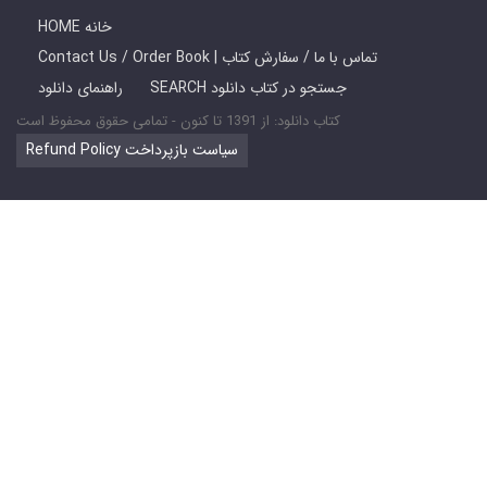
HOME خانه
Contact Us / Order Book | تماس با ما / سفارش کتاب
SEARCH جستجو در کتاب دانلود
راهنمای دانلود
کتاب دانلود: از 1391 تا کنون - تمامی حقوق محفوظ است
Refund Policy سیاست بازپرداخت