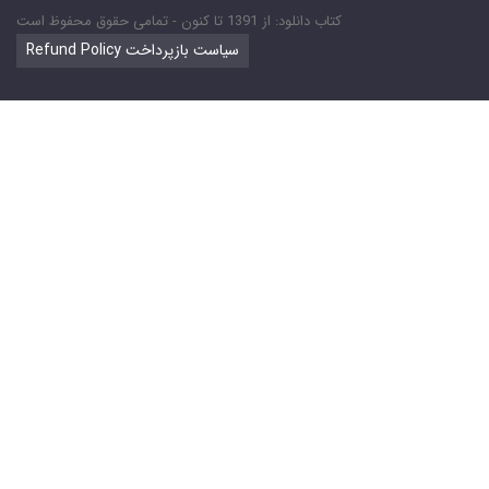
کتاب دانلود: از 1391 تا کنون - تمامی حقوق محفوظ است
Refund Policy سیاست بازپرداخت