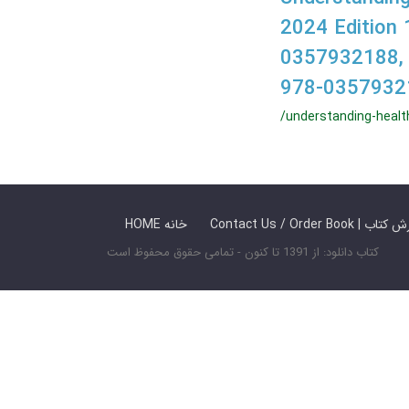
2024 Edition 
0357932188,
978-0357932
/understanding-healt
 ما / سفارش کتاب
HOME خانه
کتاب دانلود: از 1391 تا کنون - تمامی حقوق محفوظ است