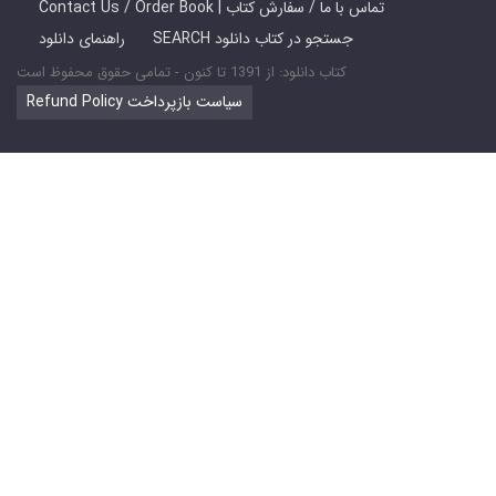
Contact Us / Order Book | تماس با ما / سفارش کتاب
SEARCH جستجو در کتاب دانلود
راهنمای دانلود
کتاب دانلود: از 1391 تا کنون - تمامی حقوق محفوظ است
Refund Policy سیاست بازپرداخت