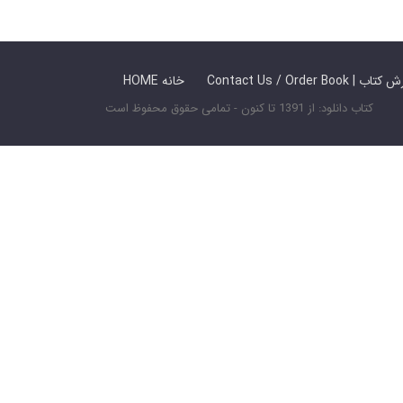
 ما / سفارش کتاب
HOME خانه
کتاب دانلود: از 1391 تا کنون - تمامی حقوق محفوظ است