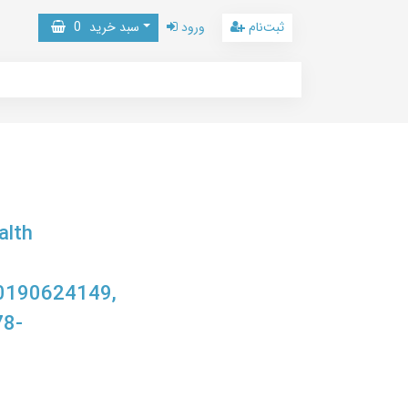
ثبت‌نام
ورود
سبد خرید
0
alth
0190624149,
78-