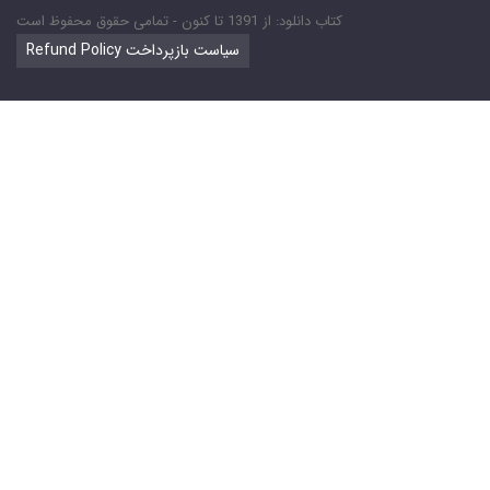
کتاب دانلود: از 1391 تا کنون - تمامی حقوق محفوظ است
Refund Policy سیاست بازپرداخت