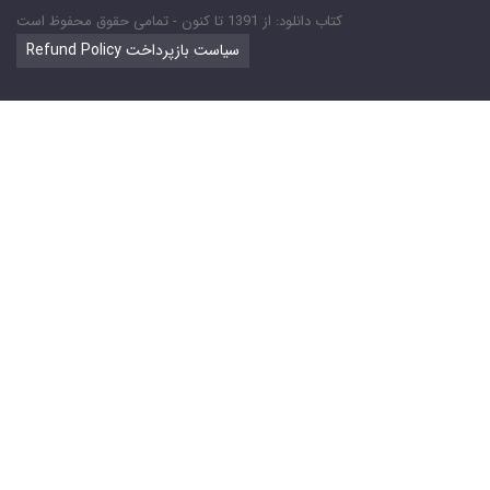
کتاب دانلود: از 1391 تا کنون - تمامی حقوق محفوظ است
Refund Policy سیاست بازپرداخت