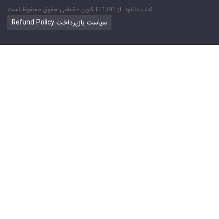
کتاب دانلود: از 1391 تا کنون - تمامی حقوق محفوظ است
Refund Policy سیاست بازپرداخت