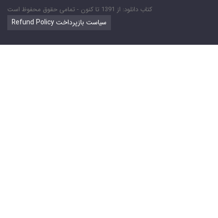
کتاب دانلود: از 1391 تا کنون - تمامی حقوق محفوظ است
Refund Policy سیاست بازپرداخت