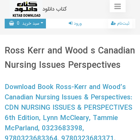
کتاب دانلود
ثبت‌نام
ورود
سبد خرید
0
Ross Kerr and Wood s Canadian
Nursing Issues Perspectives
Download Book Ross-Kerr and Wood’s
Canadian Nursing Issues & Perspectives:
CDN NURSING ISSUES & PERSPECTIVES
6th Edition, Lynn McCleary, Tammie
McParland, 0323683398,
9780323683364, 9780323683371,