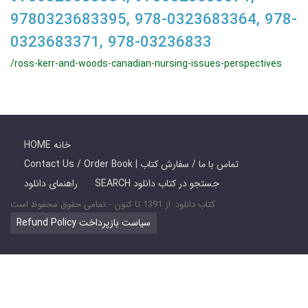
9780323683395, 978-0323683364, 978-
0323683371, 978-03236833
/ross-kerr-and-woods-canadian-nursing-issues-perspectives
HOME خانه
Contact Us / Order Book | تماس با ما / سفارش کتاب
SEARCH جستجو در کتاب دانلود
راهنمای دانلود
کتاب دانلود: از 1391 تا کنون - تمامی حقوق محفوظ است
Refund Policy سیاست بازپرداخت