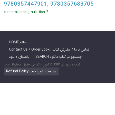
9780357447901, 9780357683705
/understanding-nutrition-2
HOME خانه
Contact Us / Order Book | تماس با ما / سفارش کتاب
SEARCH جستجو در کتاب دانلود
راهنمای دانلود
کتاب دانلود: از 1391 تا کنون - تمامی حقوق محفوظ است
Refund Policy سیاست بازپرداخت