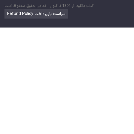
کتاب دانلود: از 1391 تا کنون - تمامی حقوق محفوظ است
Refund Policy سیاست بازپرداخت