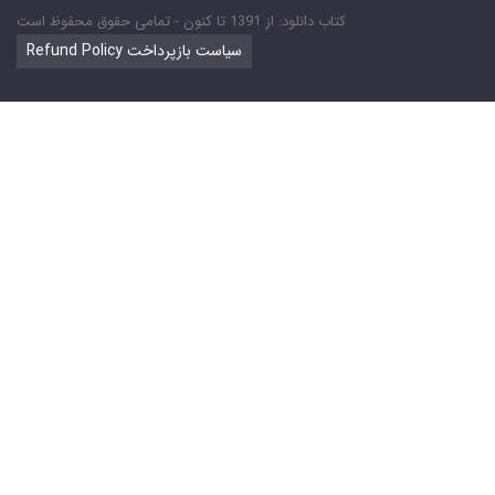
کتاب دانلود: از 1391 تا کنون - تمامی حقوق محفوظ است
Refund Policy سیاست بازپرداخت