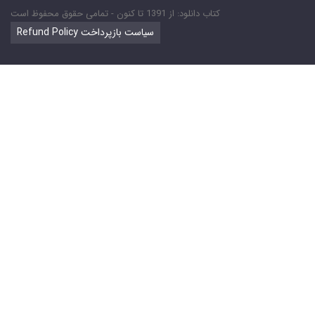
کتاب دانلود: از 1391 تا کنون - تمامی حقوق محفوظ است
Refund Policy سیاست بازپرداخت