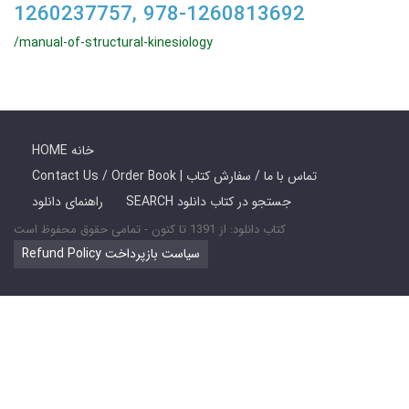
1260237757, 978-1260813692
/manual-of-structural-kinesiology
HOME خانه
Contact Us / Order Book | تماس با ما / سفارش کتاب
SEARCH جستجو در کتاب دانلود
راهنمای دانلود
کتاب دانلود: از 1391 تا کنون - تمامی حقوق محفوظ است
Refund Policy سیاست بازپرداخت