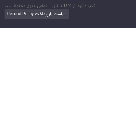
کتاب دانلود: از 1391 تا کنون - تمامی حقوق محفوظ است
Refund Policy سیاست بازپرداخت