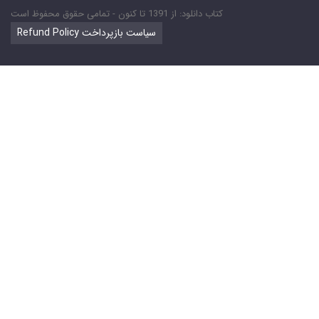
کتاب دانلود: از 1391 تا کنون - تمامی حقوق محفوظ است
Refund Policy سیاست بازپرداخت