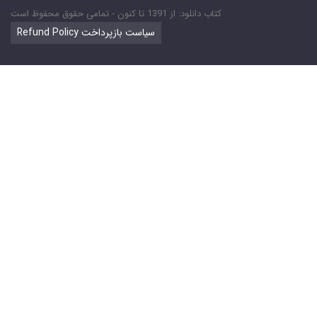
کتاب دانلود: از 1391 تا کنون - تمامی حقوق محفوظ است
Refund Policy سیاست بازپرداخت