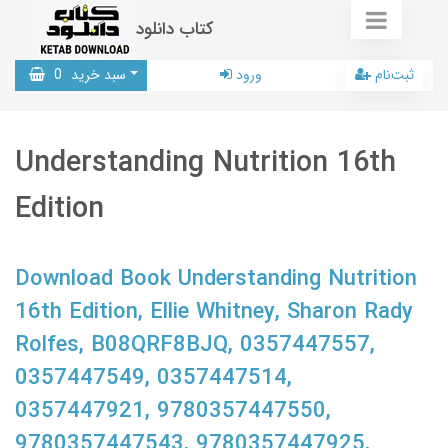
کتاب دانلود
ثبت‌نام
ورود
سبد خرید
0
Understanding Nutrition 16th
Edition
Download Book Understanding Nutrition
16th Edition, Ellie Whitney, Sharon Rady
Rolfes, B08QRF8BJQ, 0357447557,
0357447549, 0357447514,
0357447921, 9780357447550,
9780357447543, 9780357447925,