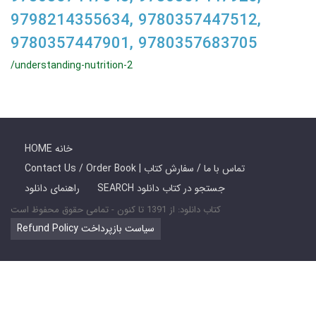
9798214355634, 9780357447512,
9780357447901, 9780357683705
/understanding-nutrition-2
HOME خانه
Contact Us / Order Book | تماس با ما / سفارش کتاب
SEARCH جستجو در کتاب دانلود
راهنمای دانلود
کتاب دانلود: از 1391 تا کنون - تمامی حقوق محفوظ است
Refund Policy سیاست بازپرداخت