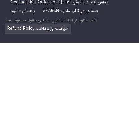
Contact Us / Order Book | تماس با ما / سفارش کتاب
SEARCH جستجو در کتاب دانلود
راهنمای دانلود
کتاب دانلود: از 1391 تا کنون - تمامی حقوق محفوظ است
Refund Policy سیاست بازپرداخت