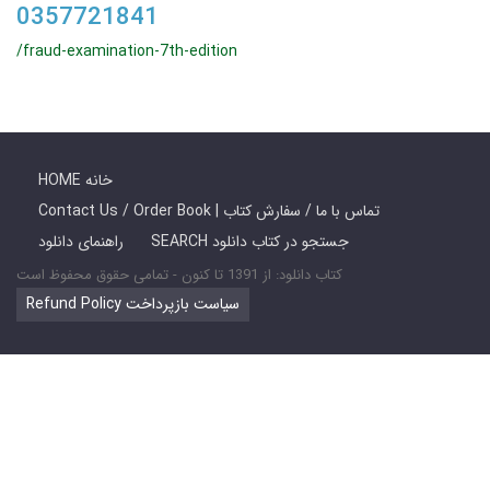
0357721841
/fraud-examination-7th-edition
HOME خانه
Contact Us / Order Book | تماس با ما / سفارش کتاب
SEARCH جستجو در کتاب دانلود
راهنمای دانلود
کتاب دانلود: از 1391 تا کنون - تمامی حقوق محفوظ است
Refund Policy سیاست بازپرداخت