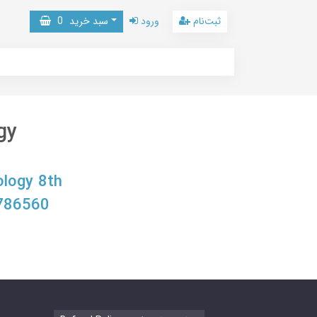
ثبت‌نام
ورود
سبد خرید
0
gy
ology 8th
7786560