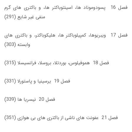
فصل 16 پسودوموناد ها، اسينتوباكتر ها، و باكترى ‌هاى گرم
منفى غیر شایع (291)
فصل 17 ويبريوها، كمپيلوباكتر ها، هليكوباكتر، و باكترى ‌هاى
وابسته (303)
فصل 18 هموفيلوس، بوردتلا، بروسلا، فرانسيسلا (315)
فصل 19 يرسينيا و پاستورلا (331)
فصل 20 نيسريا ها (339)
فصل 21 عفونت ‌هاى ناشى از باكترى ‌هاى بى ‌هوازى (351)