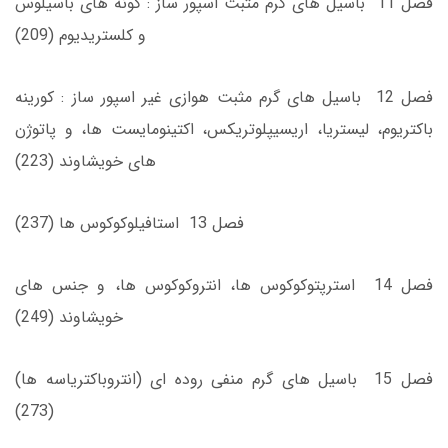
فصل 11 باسيل‌ هاى گرم مثبت اسپور ساز : گونه‌ هاى باسيلوس
و كلستريديوم (209)
فصل 12 باسيل ‌هاى گرم مثبت هوازى غير اسپور ساز : كورينه
باكتريوم، ليستريا، اريسيپلوتريكس، اكتينومايست ‌ها، و پاتوژن‌
هاى خويشاوند (223)
فصل 13 استافيلوكوكوس ‌ها (237)
فصل 14 استرپتوكوكوس ‌ها، انتروکوکوس ها، و جنس های
خویشاوند (249)
فصل 15 باسيل ‌هاى گرم منفى روده‌ اى (انتروباكترياسه ها)
(273)