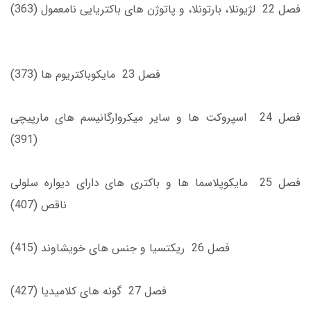
فصل 22 لژيونلا، بارتونلا، و پاتوژن ‌هاى باكتريايى نامعمول (363)
فصل 23 مايكوباكتريوم ها (373)
فصل 24 اسپروكت‌ ها و ساير ميكروارگانيسم‌ هاى مارپيچى
(391)
فصل 25 مايكوپلاسما ها و باكترى ‌هاى داراى ديواره سلولى
ناقص (407)
فصل 26 ريكتسيا و جنس های خویشاوند (415)
فصل 27 گونه های كلاميديا (427)