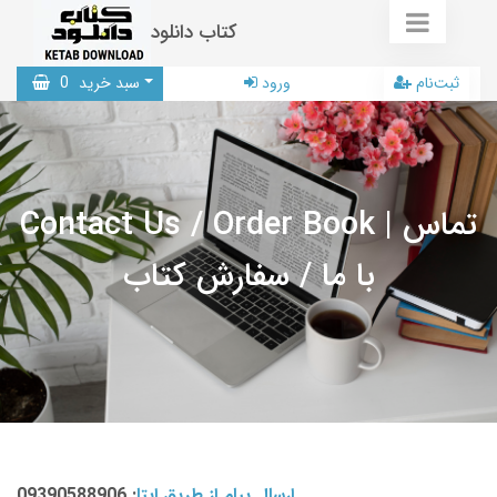
کتاب دانلود
ثبت‌نام
ورود
سبد خرید
0
Contact Us / Order Book | تماس
با ما / سفارش کتاب
ارسال پیام از طریق ایتا
: 09390588906