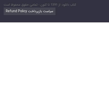
کتاب دانلود: از 1391 تا کنون - تمامی حقوق محفوظ است
Refund Policy سیاست بازپرداخت