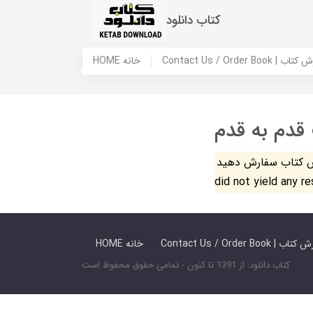
کتاب دانلود
 ما / سفارش کتاب
HOME خانه
 قدم به قدم
فارش دهید. The search
did not yield any r
 ما / سفارش کتاب
HOME خانه
کتاب دانلود: از 1391 تا کنون - تمامی حقوق محفوظ است