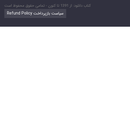
کتاب دانلود: از 1391 تا کنون - تمامی حقوق محفوظ است
Refund Policy سیاست بازپرداخت