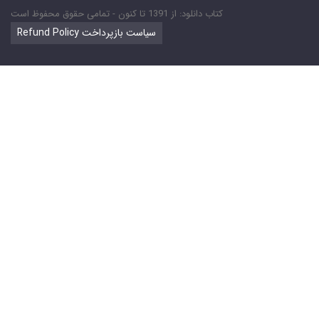
کتاب دانلود: از 1391 تا کنون - تمامی حقوق محفوظ است
Refund Policy سیاست بازپرداخت