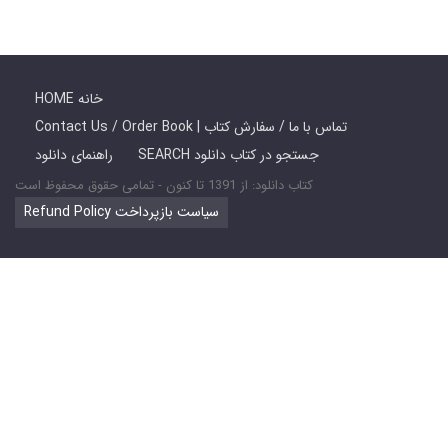
HOME خانه
Contact Us / Order Book | تماس با ما / سفارش کتاب
SEARCH جستجو در کتاب دانلود
راهنمای دانلود
کتاب دانلود: از 1391 تا کنون - تمامی حقوق محفوظ است
Refund Policy سیاست بازپرداخت