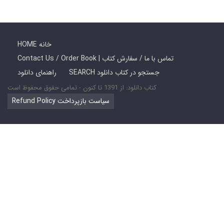
HOME خانه
Contact Us / Order Book | تماس با ما / سفارش کتاب
SEARCH جستجو در کتاب دانلود
راهنمای دانلود
کتاب دانلود: از 1391 تا کنون - تمامی حقوق محفوظ است
Refund Policy سیاست بازپرداخت