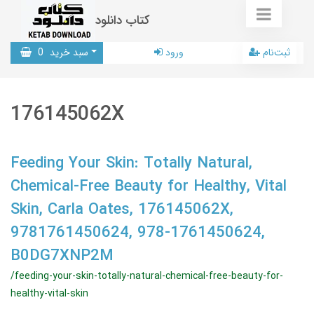
کتاب دانلود
ثبت‌نام
ورود
سبد خرید
0
176145062X
Feeding Your Skin: Totally Natural,
Chemical-Free Beauty for Healthy, Vital
Skin, Carla Oates, 176145062X,
9781761450624, 978-1761450624,
B0DG7XNP2M
/feeding-your-skin-totally-natural-chemical-free-beauty-for-
healthy-vital-skin