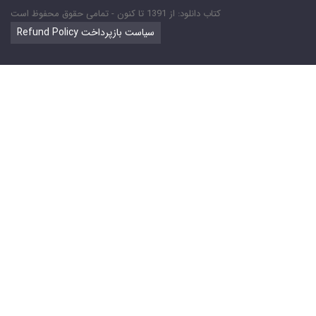
کتاب دانلود: از 1391 تا کنون - تمامی حقوق محفوظ است
Refund Policy سیاست بازپرداخت