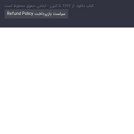
کتاب دانلود: از 1391 تا کنون - تمامی حقوق محفوظ است
Refund Policy سیاست بازپرداخت