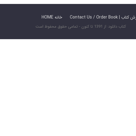
 ما / سفارش کتاب
HOME خانه
کتاب دانلود: از 1391 تا کنون - تمامی حقوق محفوظ است