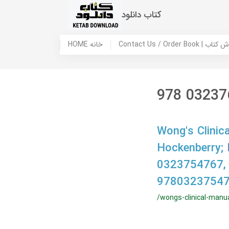
کتاب دانلود
 ما / سفارش کتاب
HOME خانه
978 03237
Wong's Clinica
Hockenberry;
0323754767,
97803237547
/wongs-clinical-manua