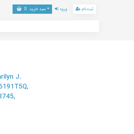
ثبت‌نام
ورود
سبد خرید
0
rilyn J.
C6191T5Q,
3745,