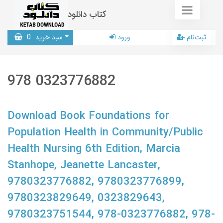
کتاب دانلود
ثبت‌نام
ورود
سبد خرید
0
978 0323776882
Download Book Foundations for
Population Health in Community/Public
Health Nursing 6th Edition, Marcia
Stanhope, Jeanette Lancaster,
9780323776882, 9780323776899,
9780323829649, 0323829643,
9780323751544, 978-0323776882, 978-