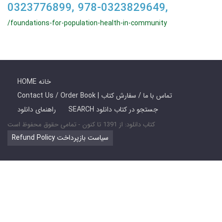
0323776899, 978-0323829649,
/foundations-for-population-health-in-community
HOME خانه
Contact Us / Order Book | تماس با ما / سفارش کتاب
SEARCH جستجو در کتاب دانلود
راهنمای دانلود
کتاب دانلود: از 1391 تا کنون - تمامی حقوق محفوظ است
Refund Policy سیاست بازپرداخت