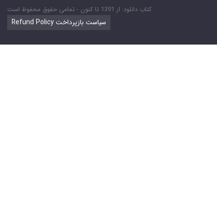
کتاب دانلود: از 1391 تا کنون - تمامی حقوق محفوظ است
Refund Policy سیاست بازپرداخت