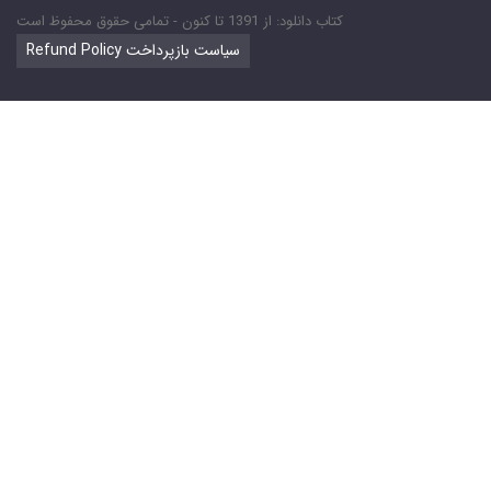
کتاب دانلود: از 1391 تا کنون - تمامی حقوق محفوظ است
Refund Policy سیاست بازپرداخت