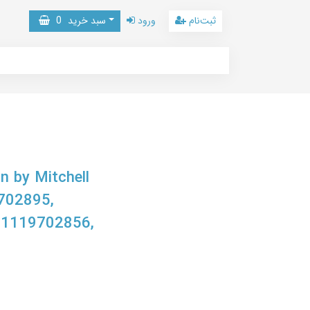
ثبت‌نام
ورود
سبد خرید
0
n by Mitchell
702895,
-1119702856,