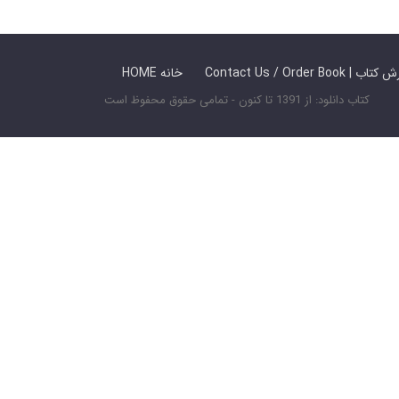
 ما / سفارش کتاب
HOME خانه
کتاب دانلود: از 1391 تا کنون - تمامی حقوق محفوظ است