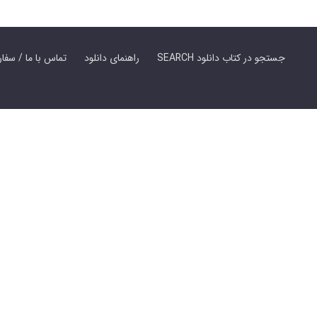
SEARCH جستجو در کتاب دانلود
راهنمای دانلود
Contact Us / Order Book | تماس با