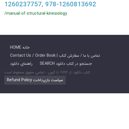
1260237757, 978-1260813692
/manual-of-structural-kinesiology
HOME خانه
Contact Us / Order Book | تماس با ما / سفارش کتاب
SEARCH جستجو در کتاب دانلود
راهنمای دانلود
کتاب دانلود: از 1391 تا کنون - تمامی حقوق محفوظ است
Refund Policy سیاست بازپرداخت