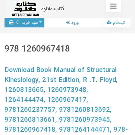
کتاب دانلود
ثبت‌نام
ورود
سبد خرید
0
978 1260967418
Download Book Manual of Structural
Kinesiology, 21st Edition, R .T. Floyd,
1260813665, 1260973948,
1264144474, 1260967417,
9781260237757, 9781260813692,
9781260813661, 9781260973945,
9781260967418, 9781264144471, 978-